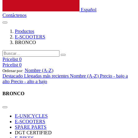
Español
Contáctenos
Productos
E-SCOOTERS
BRONCO
Pricelist 0
Pricelist 0
Nombre (A-Z)
Ordenar por:
Destacado
Llegadas más recientes
Nombre (A-Z)
Precio - bajo a
alto
Precio - alto a bajo
BRONCO
E-UNICYCLES
E-SCOOTERS
SPARE PARTS
DGT CERTIFIED