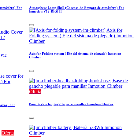
atmósfera) For
Atmosphere Lamp Shell (Carcasa de lámpara de atmósfera) For
Inmotion V12-RIGHT
Axis for Folding system ( Eje del sistema de plegado) Inmotion
n V12
Climber
Oferta
Base de gancho plegable para manillar Inmotion Climber
tavoz) For
Oferta