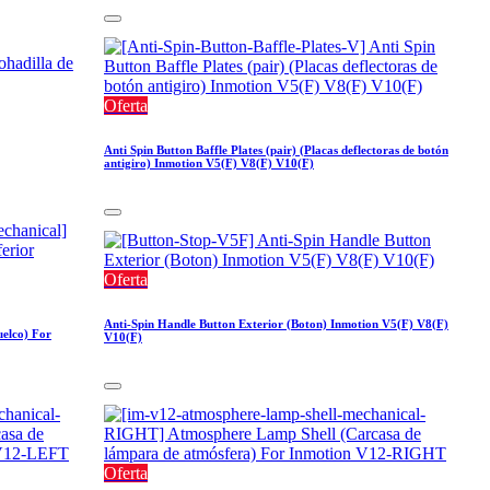
Oferta
Anti Spin Button Baffle Plates (pair) (Placas deflectoras de botón
antigiro) Inmotion V5(F) V8(F) V10(F)
Oferta
Anti-Spin Handle Button Exterior (Boton) Inmotion V5(F) V8(F)
uelco) For
V10(F)
Oferta