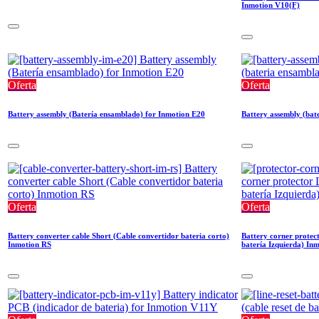
Inmotion V10(F)
Oferta
Oferta
Battery assembly (Batería ensamblado) for Inmotion E20
Battery assembly (ba
Oferta
Oferta
Battery converter cable Short (Cable convertidor bateria corto)
Battery corner protect
Inmotion RS
batería Izquierda) In