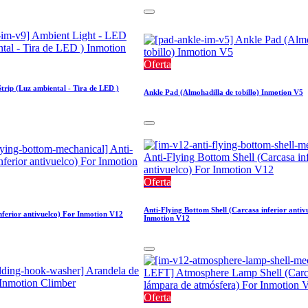
Oferta
trip (Luz ambiental - Tira de LED )
Ankle Pad (Almohadilla de tobillo) Inmotion V5
Oferta
Anti-Flying Bottom Shell (Carcasa inferior antiv
nferior antivuelco) For Inmotion V12
Inmotion V12
Oferta