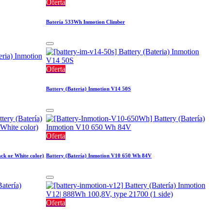
Oferta
Batería 533Wh Inmotion Climber
Oferta
Battery (Bateria) Inmotion V14 50S
Oferta
ck or White color)
Battery (Batería) Inmotion V10 650 Wh 84V
Oferta