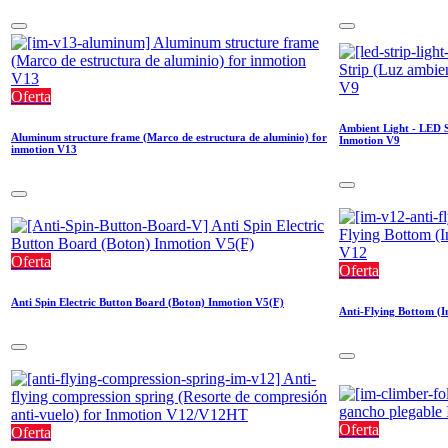
Oferta
Ambient Light - LED S
Aluminum structure frame (Marco de estructura de aluminio) for
Inmotion V9
inmotion V13
Oferta
Oferta
Anti Spin Electric Button Board (Boton) Inmotion V5(F)
Anti-Flying Bottom (I
Oferta
Oferta