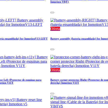
Inmotion V8(F)
Oferta
teria ensamblada) for InmotionV13-LEFT
Battery assembly (bateria ensamblada) for In
Oferta
or Left (Protector de esquinas para
Battery corner protector Right (Protector de esq
motion V11Y
derecha) Inmotion V11Y