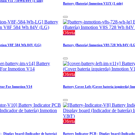
otion V11 750Wh 84V (1 side)
Battery (Batería) Inmotion V11Y (1 side)
Oferta
motion V8F 584 Wh 84V (LG)
Battery (Batería) Inmotion V8S 728 Wh 84V (L
Oferta
ctor For Inmotion V14
Battery Cover Left (Cover bateria izquierda) I
Oferta
 - Display board (Indicador de batería)
Battery Indicator PCB - Display board (Indicador