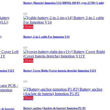
Battery (Batería) Inmotion V12| 888Wh 100,8V, type 21700 (1 side)
Oferta
G)
Battery 2-in-1 cable For Inmotion V14
Oferta
nmotion V11Y
Battery Cover Right (Cover bateria derecha) Inmotion V11Y
Oferta
Battery anchor (Anclaje de bateria) Inmotion P1-P2
 de batería)