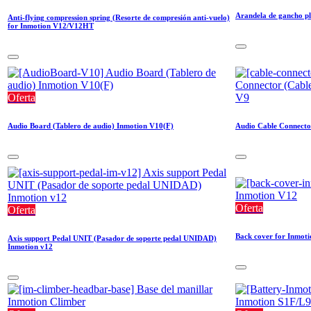
Arandela de gancho p
Anti-flying compression spring (Resorte de compresión anti-vuelo)
for Inmotion V12/V12HT
Oferta
Audio Board (Tablero de audio) Inmotion V10(F)
Audio Cable Connector
Oferta
Oferta
Back cover for Inmot
Axis support Pedal UNIT (Pasador de soporte pedal UNIDAD)
Inmotion v12