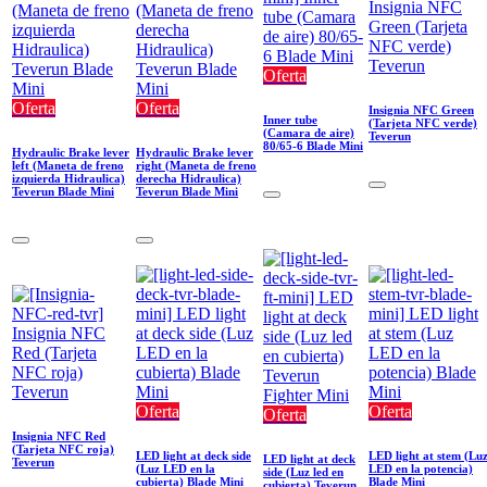
Oferta
Oferta
Oferta
Insignia NFC Green
Inner tube
(Tarjeta NFC verde)
(Camara de aire)
Teverun
80/65-6 Blade Mini
Hydraulic Brake lever
Hydraulic Brake lever
left (Maneta de freno
right (Maneta de freno
izquierda Hidraulica)
derecha Hidraulica)
Teverun Blade Mini
Teverun Blade Mini
Oferta
Oferta
Oferta
Insignia NFC Red
(Tarjeta NFC roja)
LED light at deck side
LED light at stem (Lu
LED light at deck
Teverun
(Luz LED en la
LED en la potencia)
side (Luz led en
cubierta) Blade Mini
Blade Mini
cubierta) Teverun