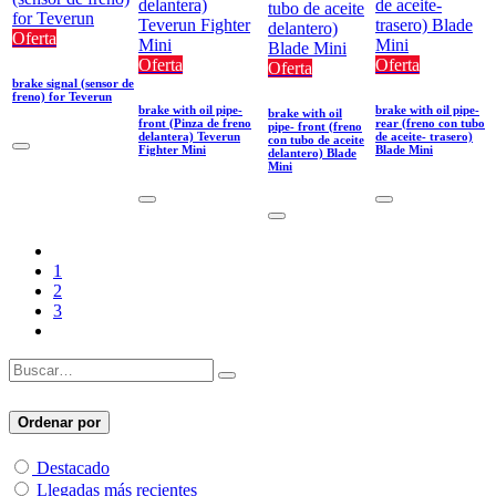
Oferta
Oferta
Oferta
Oferta
brake signal (sensor de
freno) for Teverun
brake with oil pipe-
brake with oil pipe-
brake with oil
front (Pinza de freno
rear (freno con tubo
pipe- front (freno
delantera) Teverun
de aceite- trasero)
con tubo de aceite
Fighter Mini
Blade Mini
delantero) Blade
Mini
1
2
3
Ordenar por
Destacado
Llegadas más recientes