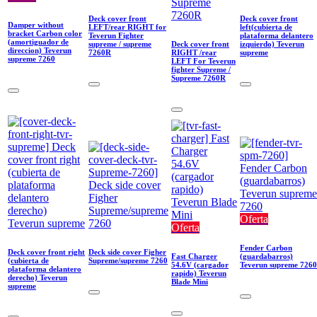
Deck cover front
Deck cover front
Damper without
LEFT/rear RIGHT for
left(cubierta de
bracket Carbon color
Teverun Fighter
plataforma delantero
(amortiguador de
supreme / supreme
Deck cover front
izquierdo) Teverun
direccion) Teverun
7260R
RIGHT /rear
supreme
supreme 7260
LEFT For Teverun
fighter Supreme /
Supreme 7260R
Oferta
Oferta
Fender Carbon
Deck cover front right
Deck side cover Figher
Fast Charger
(guardabarros)
(cubierta de
Supreme/supreme 7260
54.6V (cargador
Teverun supreme 7260
plataforma delantero
rapido) Teverun
derecho) Teverun
Blade Mini
supreme