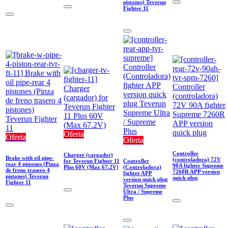
pistones) Teverun
Fighter 11
Oferta
Oferta
Oferta
Controller
Charger (cargador)
Brake with oil pipe-
(controladora) 72V
for Teverun Fighter 11
Controller
rear 4 pistones (Pinza
90A fighter Supreme
Plus 60V (Max 67.2V)
(Controladora)
de freno trasero 4
7260R APP version
fighter APP
pistones) Teverun
quick plug
version quick plug
Fighter 11
Teverun Supreme
Ultra / Supreme
Plus