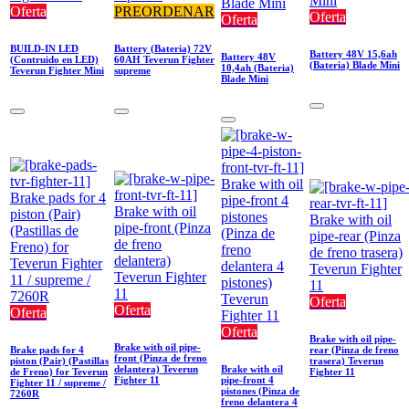
Oferta
PREORDENAR
Oferta
Oferta
BUILD-IN LED
Battery (Bateria) 72V
Battery 48V 15,6ah
Battery 48V
(Contruido en LED)
60AH Teverun Fighter
(Bateria) Blade Mini
10,4ah (Bateria)
Teverun Fighter Mini
supreme
Blade Mini
Oferta
Oferta
Oferta
Oferta
Brake with oil pipe-
Brake with oil pipe-
Brake pads for 4
rear (Pinza de freno
front (Pinza de freno
piston (Pair) (Pastillas
trasera) Teverun
delantera) Teverun
Brake with oil
de Freno) for Teverun
Fighter 11
Fighter 11
pipe-front 4
Fighter 11 / supreme /
pistones (Pinza de
7260R
freno delantera 4