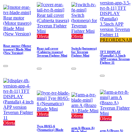
Oferta
Oferta
PREORDENA
Rear motor (Motor
Rear tail cover
Switch (botonera)
trasero) Blade Mini
(Cubierta trasera)
for Teverun
TFT DISPLAY
(New Version)
Teverun Fighter Mini
Fighter Mini
(Pantalla) 3.5inch
APP version Teverun
Fighter 11
Oferta
Oferta
Oferta
Oferta
Tyre 80/65-6
arm A (Brazo A)
(Neumatico) Blade
arm A (Brazo A)
Blade Mini