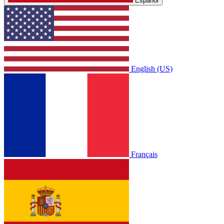
Español
English (US)
Français