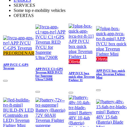
E-BIKES
SERVICES
Some top e-mobility vehicles
OFERTAS
PREORDENAR
Oferta
Oferta
APP IVCU C-GPS
Teverun
APP IVCU C1+GPS
APP IVCU box quick
Teverun RED IVCU
APP IVCU box
plug Teverun Fighter
for Supreme
quick plug Teverun
Mini
Ultra/7260R
Fighter 11