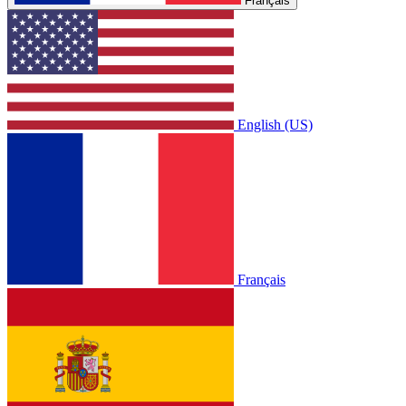
Français
English (US)
Français