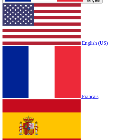
Français
English (US)
Français