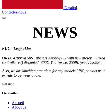
Español
Contactez-nous
NEWS
EUC - Leaperkim
ORYX 4700Wh 50S Tubeless Knobby (v2 with new motor + Fixed
controller v2) discunted -300€. Your price: 2559€ (was : 2859€).
Also, we are lauching preorders for any models LPK, contact us in
private to get your quote.
8 of June
Liens utiles
Accueil
About us