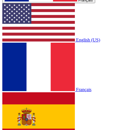
Français
English (US)
Français