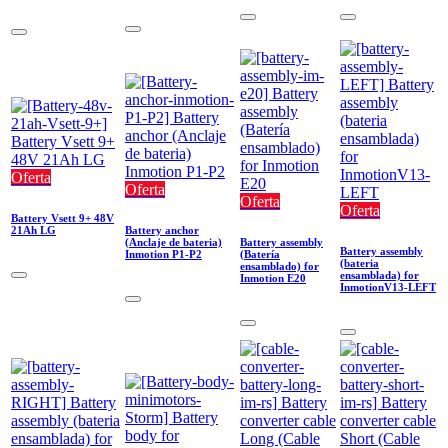
Oferta
Oferta
Oferta
Oferta
Battery Vsett 9+ 48V
21Ah LG
Battery anchor
(Anclaje de bateria)
Battery assembly
Battery assembly
Inmotion P1-P2
(Batería
(bateria
ensamblado) for
ensamblada) for
Inmotion E20
InmotionV13-LEFT