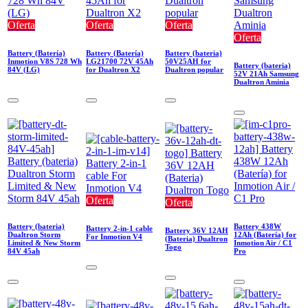
Oferta
Oferta
Oferta
Oferta
Battery (Batería)
Battery (Batería)
Battery (bateria)
Inmotion V8S 728 Wh
LG21700 72V 45Ah
50V25AH for
Battery (bateria)
84V (LG)
for Dualtron X2
Dualtron popular
52V 21Ah Samsung
Dualtron Aminia
Oferta
Oferta
Battery (bateria)
Battery 438W
Battery 2-in-1 cable
Battery 36V 12AH
Dualtron Storm
12Ah (Batería) for
For Inmotion V4
(Bateria) Dualtron
Limited & New Storm
Inmotion Air / C1
Togo
84V 45ah
Pro