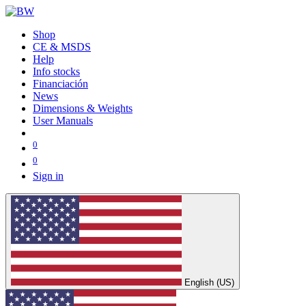
Shop
CE & MSDS
Help
Info stocks
Financiación
News
Dimensions & Weights
User Manuals
0
0
Sign in
English (US)