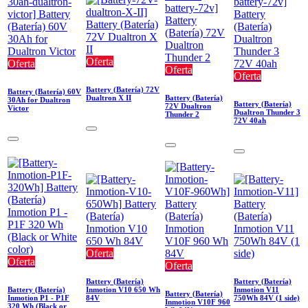
Oferta
Oferta
Oferta
Oferta
Battery (Batería) 72V
Battery (Batería) 60V
Dualtron X II
Battery (Batería)
30Ah for Dualtron
Battery (Batería)
72V Dualtron
Victor
Dualtron Thunder 3
Thunder 2
72V 40ah
Oferta
Oferta
Oferta
Battery (Batería)
Battery (Batería)
Battery (Batería)
Inmotion V10 650 Wh
Inmotion V11
Battery (Batería)
Inmotion P1 - P1F
84V
750Wh 84V (1 side)
Inmotion V10F 960
320 Wh (Black or