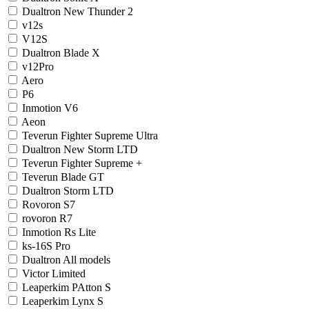
Dualtron New Thunder 2
v12s
V12S
Dualtron Blade X
v12Pro
Aero
P6
Inmotion V6
Aeon
Teverun Fighter Supreme Ultra
Dualtron New Storm LTD
Teverun Fighter Supreme +
Teverun Blade GT
Dualtron Storm LTD
Rovoron S7
rovoron R7
Inmotion Rs Lite
ks-16S Pro
Dualtron All models
Victor Limited
Leaperkim PAtton S
Leaperkim Lynx S