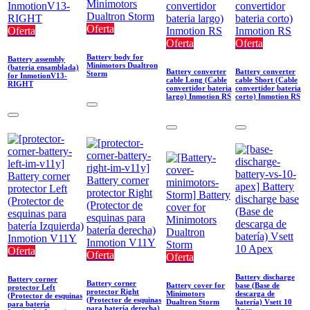
Oferta
Oferta
Oferta
Oferta
Battery body for
Battery assembly
Minimotors Dualtron
(bateria ensamblada)
Battery converter
Battery converter
Storm
for InmotionV13-
cable Long (Cable
cable Short (Cable
RIGHT
convertidor bateria
convertidor bateria
largo) Inmotion RS
corto) Inmotion RS
Oferta
Oferta
Oferta
Battery discharge
Battery corner
Battery corner
Battery cover for
base (Base de
protector Left
protector Right
Minimotors
descarga de
(Protector de esquinas
(Protector de esquinas
Dualtron Storm
batería) Vsett 10
para batería
para batería derecha)
Apex