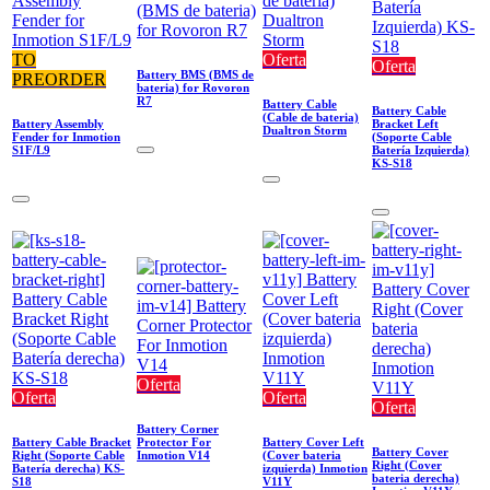
TO
Oferta
Oferta
Battery BMS (BMS de
PREORDER
bateria) for Rovoron
R7
Battery Cable
Battery Cable
(Cable de bateria)
Battery Assembly
Bracket Left
Dualtron Storm
Fender for Inmotion
(Soporte Cable
S1F/L9
Batería Izquierda)
KS-S18
Oferta
Oferta
Oferta
Oferta
Battery Corner
Battery Cable Bracket
Protector For
Battery Cover Left
Battery Cover
Right (Soporte Cable
Inmotion V14
(Cover bateria
Right (Cover
Batería derecha) KS-
izquierda) Inmotion
bateria derecha)
S18
V11Y