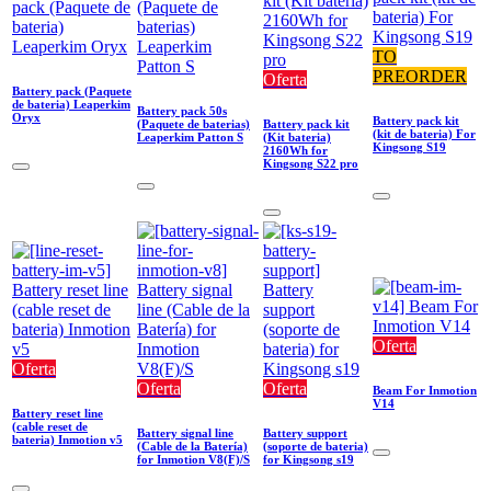
TO
PREORDER
Oferta
Battery pack (Paquete
de bateria) Leaperkim
Battery pack 50s
Oryx
Battery pack kit
(Paquete de baterias)
Battery pack kit
(kit de bateria) For
Leaperkim Patton S
(Kit bateria)
Kingsong S19
2160Wh for
Kingsong S22 pro
Oferta
Oferta
Oferta
Oferta
Beam For Inmotion
V14
Battery reset line
(cable reset de
Battery signal line
Battery support
bateria) Inmotion v5
(Cable de la Batería)
(soporte de bateria)
for Inmotion V8(F)/S
for Kingsong s19