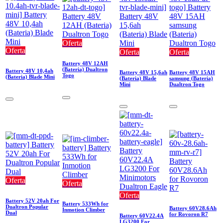
Oferta
Oferta
Oferta
Oferta
Battery 48V 12AH
(Bateria) Dualtron
Battery 48V 10,4ah
Battery 48V 15,6ah
Battery 48V 15AH
Togo
(Bateria) Blade Mini
(Bateria) Blade
samsung (Bateria)
Mini
Dualtron Togo
Oferta
Oferta
Oferta
Battery 52V 20ah For
Battery 533Wh for
Dualtron Popular
Battery 60V28.6Ah
Inmotion Climber
Dual
for Rovoron R7
Battery 60V22.4A
LG3200 For