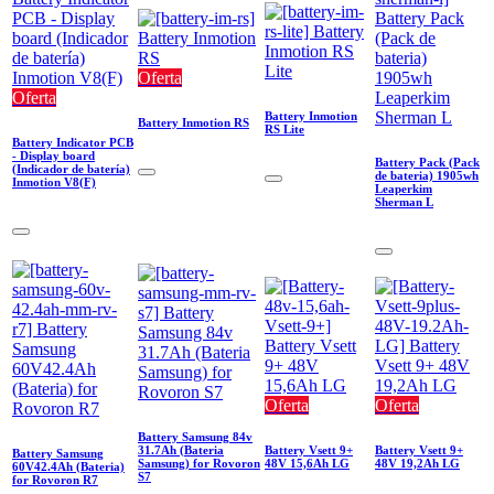
Oferta
Oferta
Battery Inmotion
Battery Inmotion RS
RS Lite
Battery Indicator PCB
- Display board
Battery Pack (Pack
(Indicador de batería)
de bateria) 1905wh
Inmotion V8(F)
Leaperkim
Sherman L
Oferta
Oferta
Battery Samsung 84v
31.7Ah (Bateria
Battery Vsett 9+
Battery Vsett 9+
Battery Samsung
Samsung) for Rovoron
48V 15,6Ah LG
48V 19,2Ah LG
60V42.4Ah (Bateria)
S7
for Rovoron R7