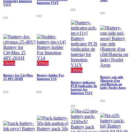
Izquierda) Inmotion
Inmotion V11Y
V11Y
Oferta
Oferta
Oferta
Battery for CityMax
Battery holder For
Battery one side
25 48V-20AH
Inmotion V14
(Batterie d'un
Battery indicator
côté/Bateria un
PCB (indicador de
lado) Nosfet Aeon
bateria) for
Inmotion V11Y