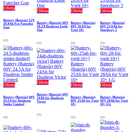
Oferta
Oferta
Oferta
Oferta
Battery (Batería) 52V
Battery (Batería) 60V
Battery (Batería)
Battery (Batería)
20.8Ah For Futecher
18.2A Dualtron Eagle
60V 20.8A for
60V 23,6Ah for
Gun
One
Vsett 10+
Speedway 5
Oferta
Oferta
Oferta
Oferta
Battery (Batería) 60V
Battery (Batería) 60V
Battery (Batería)
Battery (Batería)
24Ah for Dualtron
24.5A for Dualtron
60V 25Ah for Vsett
60V 28Ah for Vsett
Victor
Spider Limited
10+
10+ LG