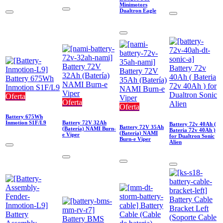
Minimotors
Dualtron Eagle
Oferta
Oferta
Oferta
Battery 675Wh
Inmotion S1F/L9
Battery 72V 32Ah
Battery 72v 40Ah (
Battery 72V 35Ah
(Batería) NAMI Burn-
Bateria 72v 40Ah )
(Batería) NAMI
e Viper
for Dualtron Sonic
Burn-e Viper
Alien