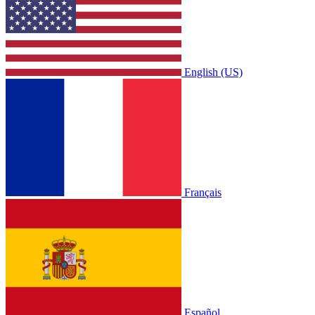
English (US)
Français
Español