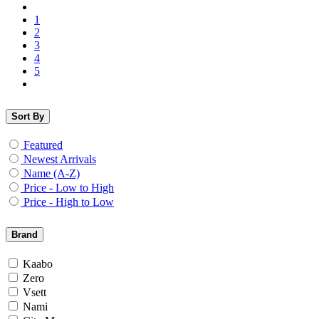
1
2
3
4
5
Sort By
Featured
Newest Arrivals
Name (A-Z)
Price - Low to High
Price - High to Low
Brand
Kaabo
Zero
Vsett
Nami