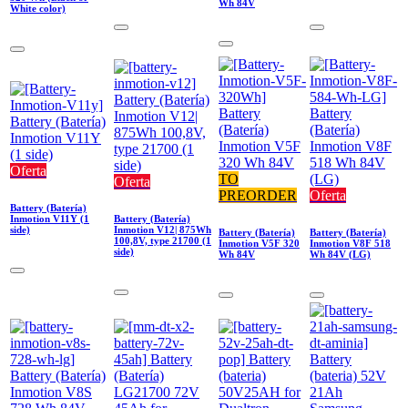
Wh 84V
White color)
Oferta
TO
Oferta
PREORDER
Oferta
Battery (Batería)
Inmotion V11Y (1
Battery (Batería)
side)
Inmotion V12| 875Wh
Battery (Batería)
Battery (Batería)
100,8V, type 21700 (1
Inmotion V5F 320
Inmotion V8F 518
side)
Wh 84V
Wh 84V (LG)