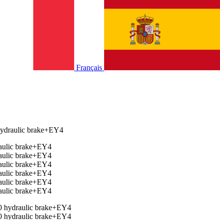
Français
raulic brake+EY4