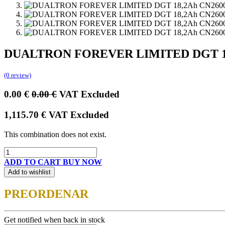
DUALTRON FOREVER LIMITED DGT 18,2
(0 review)
0.00
€
0.00
€
VAT Excluded
1,115.70
€
VAT Excluded
This combination does not exist.
ADD TO CART
BUY NOW
Add to wishlist
PREORDENAR
Get notified when back in stock