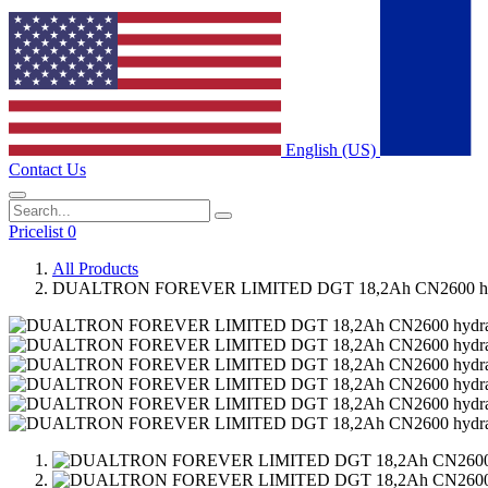
English (US)
Contact Us
Pricelist 0
All Products
DUALTRON FOREVER LIMITED DGT 18,2Ah CN2600 hyd