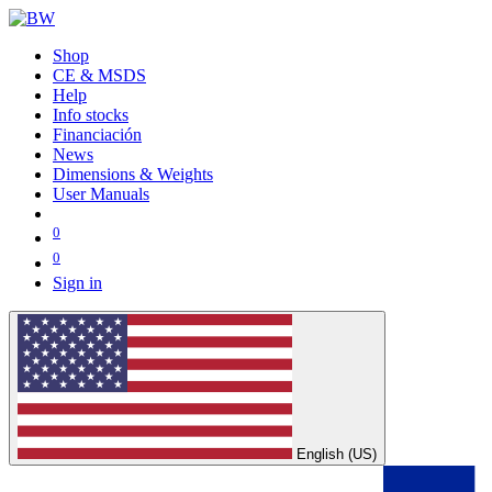
Shop
CE & MSDS
Help
Info stocks
Financiación
News
Dimensions & Weights
User Manuals
0
0
Sign in
English (US)