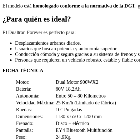
El modelo está
homologado conforme a la normativa de la DGT
, 
¿Para quién es ideal?
El Dualtron Forever es perfecto para:
Desplazamientos urbanos diarios.
Usuarios que buscan potencia y autonomía superior.
Conducción cómoda y segura gracias a su sistema de frenos y 
Personas que requieren un vehículo robusto, estable y fiable como
FICHA TÉCNICA
Motor:
Dual Motor 900WX2
Batería:
60V 18,2Ah
Autonomía:
Entre 50 – 80 Kilometros
Velocidad Máxima:
25 Km/h (Limitado de fábrica)
Ruedas:
10″ Pulgadas
Dimensiones:
1130 x 650 x 1200 mm
Frenado:
Disco + eléctrico
Pantalla:
EY4 Bluetooth Multifunción
Peso:
24,9Kg