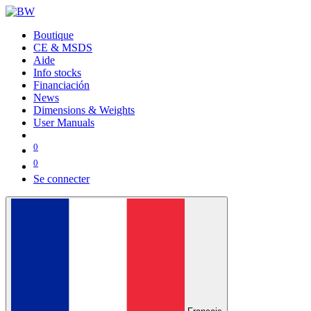
Boutique
CE & MSDS
Aide
Info stocks
Financiación
News
Dimensions & Weights
User Manuals
0
0
Se connecter