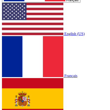
Français
English (US)
Français