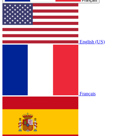
Français
English (US)
Français