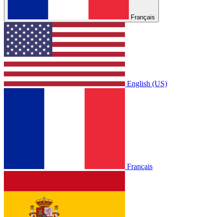
Français
English (US)
Français