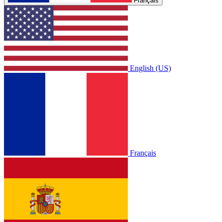
Français
English (US)
Français