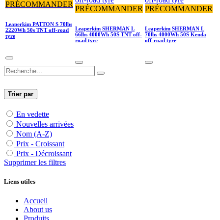
PRÉCOMMANDER
PRÉCOMMANDER
PRÉCOMMANDER
Leaperkim PATTON S 70lbs
Leaperkim SHERMAN L
Leaperkim SHERMAN L
2220Wh 50s TNT off-road
66lbs 4000Wh 50S TNT off-
70lbs 4000Wh 50S Kenda
tyre
road tyre
off-road tyre
Trier par
En vedette
Nouvelles arrivées
Nom (A-Z)
Prix - Croissant
Prix - Décroissant
Supprimer les filtres
Liens utiles
Accueil
About us
Produits