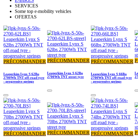
E-BIKES
SERVICES
Some top e-mobility vehicles
OFERTAS
PRÉCOMMANDER
PRÉCOMMANDER
PRÉCOMMANDER
Leaperkim Lynx S 62lbs
Le
Leaperkim Lynx S 62lbs
Leaperkim Lynx S 66lbs
2700Wh TNT street tyre
27
2700Wh TNT off-road tyre
2700Wh TNT off-road tyre
- progressive springs
- progressive springs
PRÉCOMMANDER
PRÉCOMMANDER
PRÉCOMMANDER