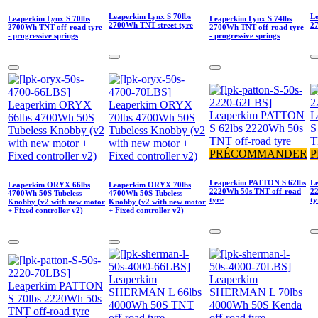
Leaperkim Lynx S 70lbs
Le
Leaperkim Lynx S 70lbs
Leaperkim Lynx S 74lbs
2700Wh TNT street tyre
27
2700Wh TNT off-road tyre
2700Wh TNT off-road tyre
- progressive springs
- progressive springs
PRÉCOMMANDER
Leaperkim PATTON S 62lbs
L
Leaperkim ORYX 66lbs
Leaperkim ORYX 70lbs
2220Wh 50s TNT off-road
2
4700Wh 50S Tubeless
4700Wh 50S Tubeless
tyre
ty
Knobby (v2 with new motor
Knobby (v2 with new motor
+ Fixed controller v2)
+ Fixed controller v2)