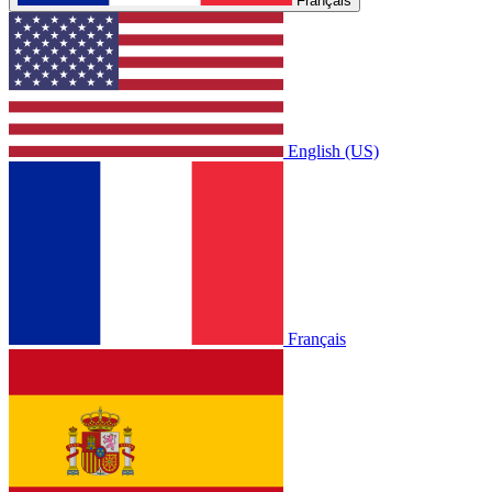
Français
English (US)
Français