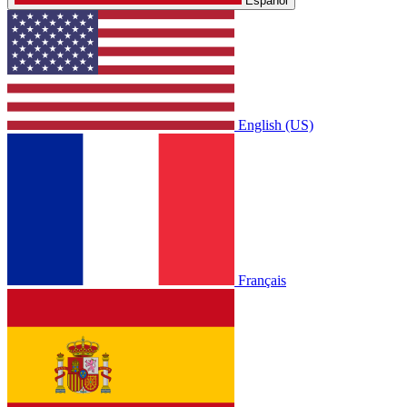
Español
English (US)
Français