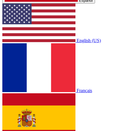
Español
English (US)
Français