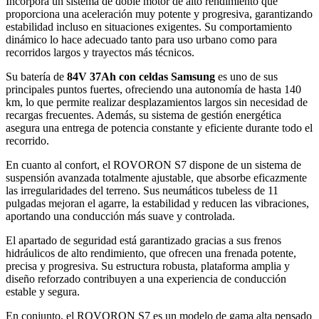
Incorpora un sistema de doble motor de alto rendimiento que
proporciona una aceleración muy potente y progresiva, garantizando
estabilidad incluso en situaciones exigentes. Su comportamiento
dinámico lo hace adecuado tanto para uso urbano como para
recorridos largos y trayectos más técnicos.
Su batería de
84V 37Ah con celdas Samsung
es uno de sus
principales puntos fuertes, ofreciendo una autonomía de hasta 140
km, lo que permite realizar desplazamientos largos sin necesidad de
recargas frecuentes. Además, su sistema de gestión energética
asegura una entrega de potencia constante y eficiente durante todo el
recorrido.
En cuanto al confort, el ROVORON S7 dispone de un sistema de
suspensión avanzada totalmente ajustable, que absorbe eficazmente
las irregularidades del terreno. Sus neumáticos tubeless de 11
pulgadas mejoran el agarre, la estabilidad y reducen las vibraciones,
aportando una conducción más suave y controlada.
El apartado de seguridad está garantizado gracias a sus frenos
hidráulicos de alto rendimiento, que ofrecen una frenada potente,
precisa y progresiva. Su estructura robusta, plataforma amplia y
diseño reforzado contribuyen a una experiencia de conducción
estable y segura.
En conjunto, el ROVORON S7 es un modelo de gama alta pensado