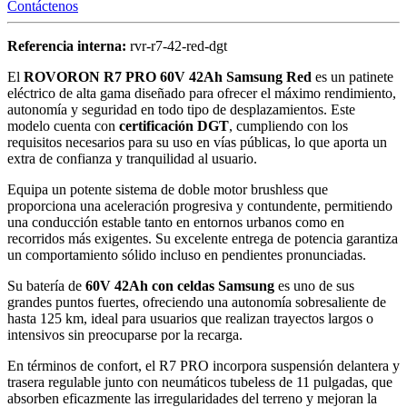
Contáctenos
Referencia interna:
rvr-r7-42-red-dgt
El
ROVORON R7 PRO 60V 42Ah Samsung Red
es un patinete
eléctrico de alta gama diseñado para ofrecer el máximo rendimiento,
autonomía y seguridad en todo tipo de desplazamientos. Este
modelo cuenta con
certificación DGT
, cumpliendo con los
requisitos necesarios para su uso en vías públicas, lo que aporta un
extra de confianza y tranquilidad al usuario.
Equipa un potente sistema de doble motor brushless que
proporciona una aceleración progresiva y contundente, permitiendo
una conducción estable tanto en entornos urbanos como en
recorridos más exigentes. Su excelente entrega de potencia garantiza
un comportamiento sólido incluso en pendientes pronunciadas.
Su batería de
60V 42Ah con celdas Samsung
es uno de sus
grandes puntos fuertes, ofreciendo una autonomía sobresaliente de
hasta 125 km, ideal para usuarios que realizan trayectos largos o
intensivos sin preocuparse por la recarga.
En términos de confort, el R7 PRO incorpora suspensión delantera y
trasera regulable junto con neumáticos tubeless de 11 pulgadas, que
absorben eficazmente las irregularidades del terreno y mejoran la