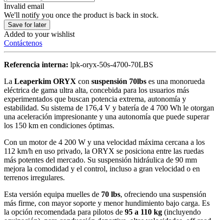
Invalid email
We'll notify you once the product is back in stock.
Save for later
Added to your wishlist
Contáctenos
Referencia interna:
lpk-oryx-50s-4700-70LBS
La
Leaperkim ORYX
con
suspensión 70lbs
es una monorueda
eléctrica de gama ultra alta, concebida para los usuarios más
experimentados que buscan potencia extrema, autonomía y
estabilidad. Su sistema de 176,4 V y batería de 4 700 Wh le otorgan
una aceleración impresionante y una autonomía que puede superar
los 150 km en condiciones óptimas.
Con un motor de 4 200 W y una velocidad máxima cercana a los
112 km/h en uso privado, la ORYX se posiciona entre las ruedas
más potentes del mercado. Su suspensión hidráulica de 90 mm
mejora la comodidad y el control, incluso a gran velocidad o en
terrenos irregulares.
Esta versión equipa muelles de
70 lbs
, ofreciendo una suspensión
más firme, con mayor soporte y menor hundimiento bajo carga. Es
la opción recomendada para pilotos de
95 a 110 kg
(incluyendo