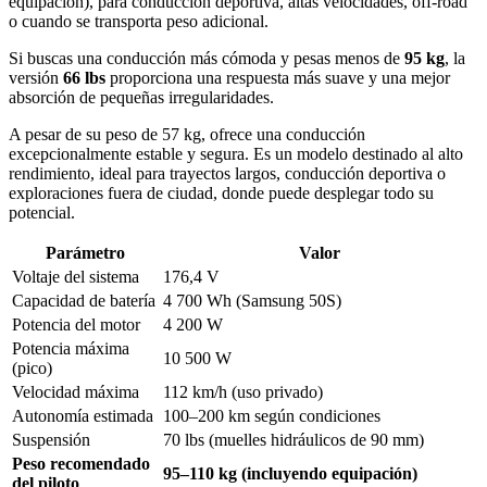
equipación), para conducción deportiva, altas velocidades, off-road
o cuando se transporta peso adicional.
Si buscas una conducción más cómoda y pesas menos de
95 kg
, la
versión
66 lbs
proporciona una respuesta más suave y una mejor
absorción de pequeñas irregularidades.
A pesar de su peso de 57 kg, ofrece una conducción
excepcionalmente estable y segura. Es un modelo destinado al alto
rendimiento, ideal para trayectos largos, conducción deportiva o
exploraciones fuera de ciudad, donde puede desplegar todo su
potencial.
Parámetro
Valor
Voltaje del sistema
176,4 V
Capacidad de batería
4 700 Wh (Samsung 50S)
Potencia del motor
4 200 W
Potencia máxima
10 500 W
(pico)
Velocidad máxima
112 km/h (uso privado)
Autonomía estimada
100–200 km según condiciones
Suspensión
70 lbs (muelles hidráulicos de 90 mm)
Peso recomendado
95–110 kg (incluyendo equipación)
del piloto