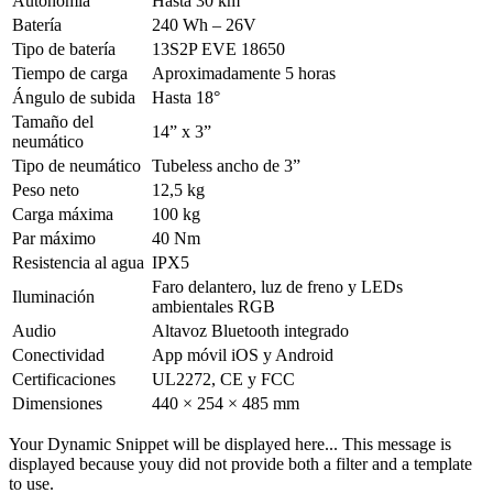
Autonomía
Hasta 30 km
Batería
240 Wh – 26V
Tipo de batería
13S2P EVE 18650
Tiempo de carga
Aproximadamente 5 horas
Ángulo de subida
Hasta 18°
Tamaño del
14” x 3”
neumático
Tipo de neumático
Tubeless ancho de 3”
Peso neto
12,5 kg
Carga máxima
100 kg
Par máximo
40 Nm
Resistencia al agua
IPX5
Faro delantero, luz de freno y LEDs
Iluminación
ambientales RGB
Audio
Altavoz Bluetooth integrado
Conectividad
App móvil iOS y Android
Certificaciones
UL2272, CE y FCC
Dimensiones
440 × 254 × 485 mm
Your Dynamic Snippet will be displayed here... This message is
displayed because youy did not provide both a filter and a template
to use.