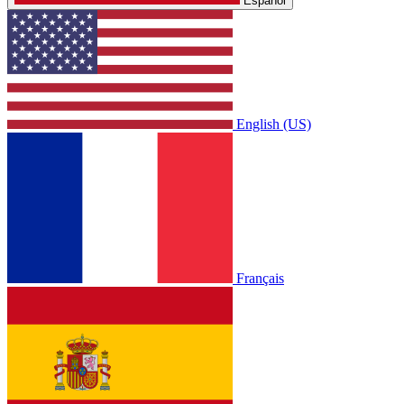
Español
English (US)
Français