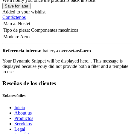
We'll notify you once the product is back in stock.
Save for later
Added to your wishlist
Contáctenos
Marca
:
Nosfet
Tipo de pieza
:
Componentes mecánicos
Modelo
:
Aero
Referencia interna:
battery-cover-set-nsf-aero
Your Dynamic Snippet will be displayed here... This message is
displayed because youy did not provide both a filter and a template
to use.
Reseñas de los clientes
Enlaces útiles
Inicio
About us
Productos
Servicios
Legal