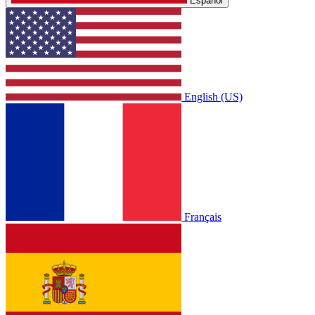
Español
English (US)
Français